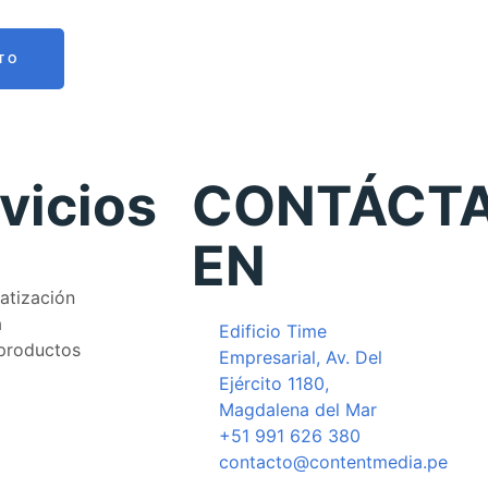
TO
vicios
CONTÁCT
EN
atización
a
Edificio Time
productos
Empresarial, Av. Del
Ejército 1180,
Magdalena del Mar
+51 991 626 380
contacto@contentmedia.pe