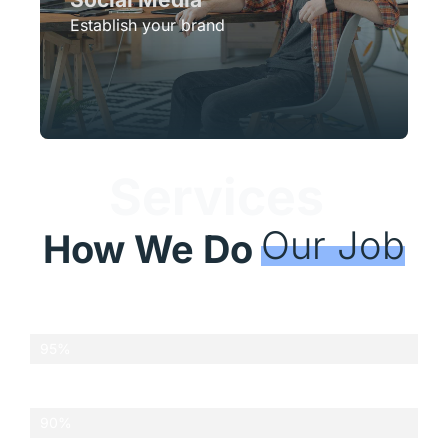
Establish your brand
Services
Our Job
How We Do
Marketing
95%
Communication
90%